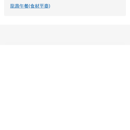
龍壽午餐(食材平臺)
頁尾區域內容
桃園市龍壽國小 地址：桃園市龜山區龍壽里龍校街
30號 [
請按這裡連結到Google Map 地圖
]
電話：03-3296554
傳真：03-3506169 管理員：協辦資訊人員-事務組
長王老師分機511
請用
Chrome
、
FireFox
或
IE10.0瀏覽器以上獲得
最佳瀏覽效果，謝謝！