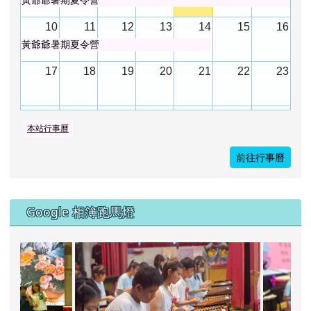
黃爺爺暑期夏令營
10
11
12
13
14
15
16
黃爺爺暑期夏令營
17
18
19
20
21
22
23
24
25
26
27
28
29
30
本站行事曆
揚琴育樂營
前往行事曆
31
1
2
3
4
5
6
Google 相簿跑馬燈
114學年畢業典禮