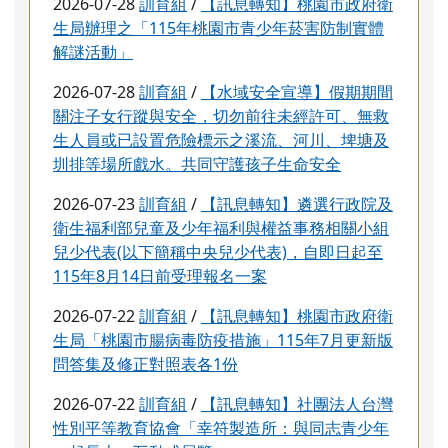
2026-07-28
訓育組
/
【訊息轉知】桃園市政府衛
生局辦理之「115年桃園市青少年菸害防制實體
解謎活動」
2026-07-28
訓育組
/
【水域安全宣導】假期期間
關注子女行蹤與安全，切勿前往未經許可、無救
生人員或已設置危險標示之溪流、河川、埤塘及
圳排等場所戲水。共同守護孩子生命安全
2026-07-23
訓育組
/
【訊息轉知】遴選行政院及
衛生福利部兒童及少年福利與權益事務相關小組
兒少代表(以下簡稱中央兒少代表)，自即日起至
115年8月14日前受理報名一案
2026-07-22
訓育組
/
【訊息轉知】桃園市政府衛
生局「桃園市腸病毒防疫措施」115年7月更新版
問答集及修正對照表各1份
2026-07-22
訓育組
/
【訊息轉知】社團法人台灣
性別平等教育協會「幸符製造所：與同志青少年