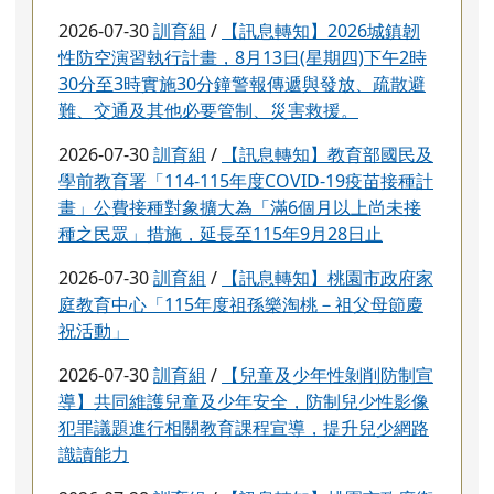
2026-07-30
訓育組
/
【訊息轉知】2026城鎮韌
性防空演習執行計畫，8月13日(星期四)下午2時
30分至3時實施30分鐘警報傳遞與發放、疏散避
難、交通及其他必要管制、災害救援。
2026-07-30
訓育組
/
【訊息轉知】教育部國民及
學前教育署「114-115年度COVID-19疫苗接種計
畫」公費接種對象擴大為「滿6個月以上尚未接
種之民眾」措施，延長至115年9月28日止
2026-07-30
訓育組
/
【訊息轉知】桃園市政府家
庭教育中心「115年度祖孫樂淘桃－祖父母節慶
祝活動」
2026-07-30
訓育組
/
【兒童及少年性剝削防制宣
導】共同維護兒童及少年安全，防制兒少性影像
犯罪議題進行相關教育課程宣導，提升兒少網路
識讀能力