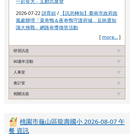
一起長大」互動式展覽
2026-07-22
訓育組
/
【訊息轉知】臺南市政府政
風處辦理「菜奇鴨＆夜奇鴨守護府城．反賄選知
識大挑戰」網路有獎徵答活動
[
more...
]
研習訊息
80週年活動
人事室
會計室
相關法規
桃園市龜山區龍壽國小 2026-08-07 午
餐 資訊