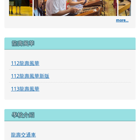
more...
左邊區域內容
龍壽風華
112龍壽風華
112龍壽風華新版
113龍壽風華
學校介紹
龍壽交通車