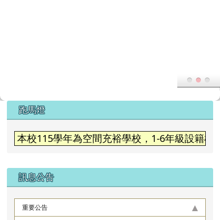
頁尾區域
上中區域內容
跑馬燈
歡迎蒞臨龍壽國小
本校115學年為空間充裕學校，1-6年級設
訊息公告
重要公告