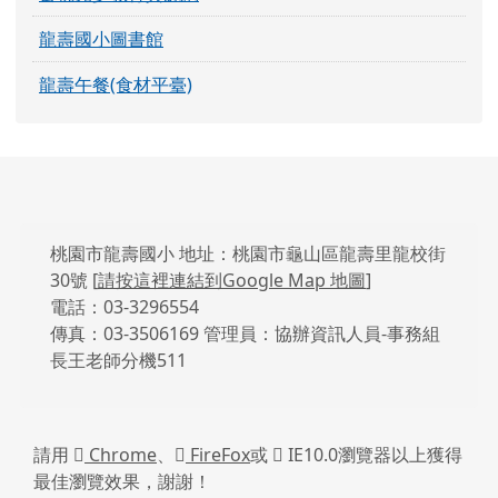
龍壽國小圖書館
龍壽午餐(食材平臺)
頁尾區域內容
桃園市龍壽國小 地址：桃園市龜山區龍壽里龍校街
30號 [
請按這裡連結到Google Map 地圖
]
電話：03-3296554
傳真：03-3506169 管理員：協辦資訊人員-事務組
長王老師分機511
請用
Chrome
、
FireFox
或
IE10.0瀏覽器以上獲得
最佳瀏覽效果，謝謝！