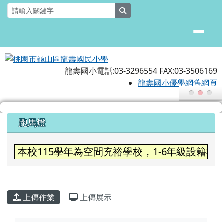
桃園市龜山區龍壽國民小學
跳至主內容區
search
龍壽國小電話:03-3296554 FAX:03-3506169
龍壽國小優學網舊網頁
頁尾區域
上中區域內容
跑馬燈
歡迎蒞臨龍壽國小
本校115學年為空間充裕學校，1-6年級設
主內容區域
上傳作業
上傳展示