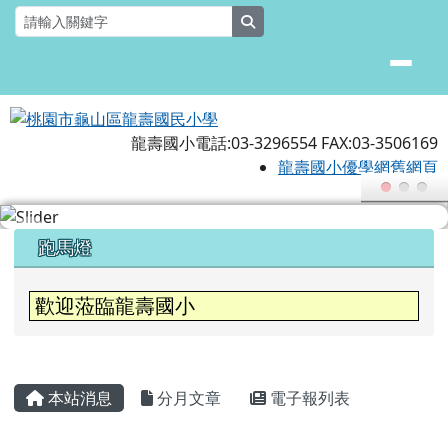
桃園市龜山區龍壽國民小學
跳至主內容區
search
龍壽國小電話:03-3296554 FAX:03-3506169
龍壽國小優學網舊網頁
頁尾區域
上中區域內容
跑馬燈
歡迎蒞臨龍壽國小
本校115學年為空間充裕學校，1-6年級設
主內容區域
本站消息
分月文章
電子報列表