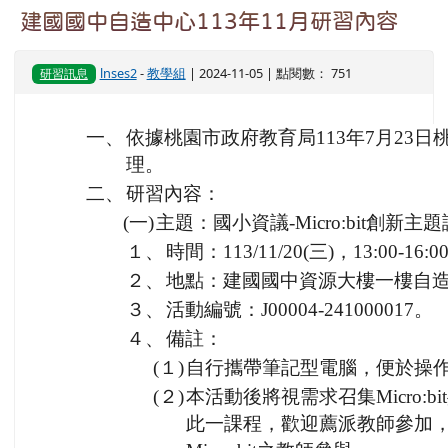
建國國中自造中心113年11月研習內容
lnses2
-
教學組
| 2024-11-05 | 點閱數： 751
研習訊息
一、
依據桃園市政府教育局113年7月23日桃教
理。
二、
研習內容：
(一)
主題：國小資議-Micro:bit創新
１、
時間：113/11/20(三)，13:00-16:0
２、
地點：建國國中資源大樓一樓自
３、
活動編號：J00004-241000017。
４、
備註：
(１)
自行攜帶筆記型電腦，便於操
(２)
本活動後將視需求召集Micro:
此一課程，歡迎薦派教師參加