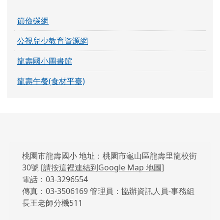
節儉碳網
公視兒少教育資源網
龍壽國小圖書館
龍壽午餐(食材平臺)
頁尾區域內容
桃園市龍壽國小 地址：桃園市龜山區龍壽里龍校街
30號 [
請按這裡連結到Google Map 地圖
]
電話：03-3296554
傳真：03-3506169 管理員：協辦資訊人員-事務組
長王老師分機511