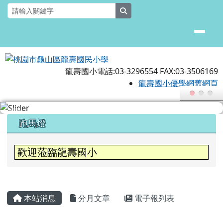
桃園市龜山區龍壽國民小學
跳至主內容區
search
龍壽國小電話:03-3296554 FAX:03-3506169
龍壽國小優學網舊網頁
頁尾區域
上中區域內容
跑馬燈
歡迎蒞臨龍壽國小
主內容區域
本站消息
分月文章
電子報列表