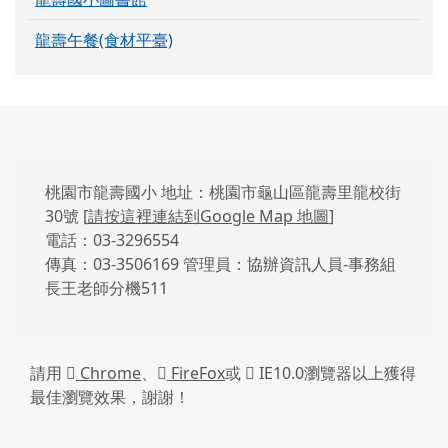
龍壽午餐(食材平臺)
頁尾區域內容
桃園市龍壽國小 地址：桃園市龜山區龍壽里龍校街
30號 [
請按這裡連結到Google Map 地圖
]
電話：03-3296554
傳真：03-3506169 管理員：協辦資訊人員-事務組
長王老師分機511
請用
Chrome
、
FireFox
或
IE10.0瀏覽器以上獲得
最佳瀏覽效果，謝謝！