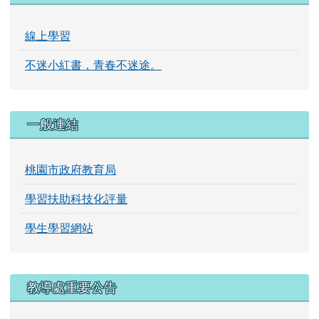
線上學習
不迷小紅書，青春不迷途。
一般連結
桃園市政府教育局
學習扶助科技化評量
學生學習網站
右邊區域內容
教導處重要公告