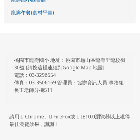
龍壽午餐(食材平臺)
頁尾區域內容
桃園市龍壽國小 地址：桃園市龜山區龍壽里龍校街
30號 [
請按這裡連結到Google Map 地圖
]
電話：03-3296554
傳真：03-3506169 管理員：協辦資訊人員-事務組
長王老師分機511
請用
Chrome
、
FireFox
或
IE10.0瀏覽器以上獲得
最佳瀏覽效果，謝謝！