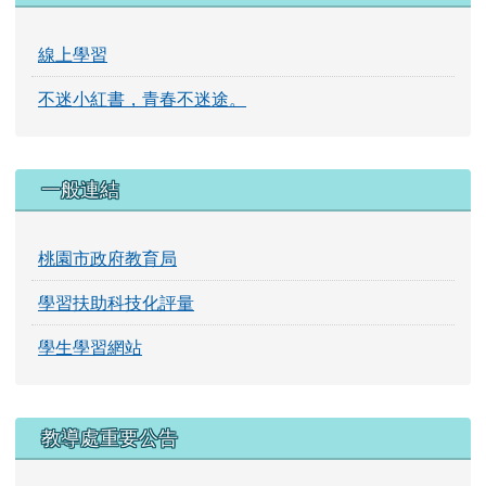
線上學習
不迷小紅書，青春不迷途。
一般連結
桃園市政府教育局
學習扶助科技化評量
學生學習網站
右邊區域內容
教導處重要公告