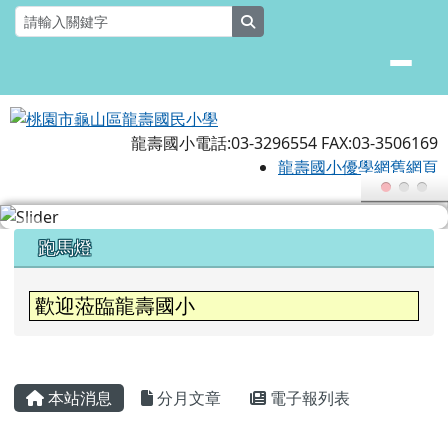
桃園市龜山區龍壽國民小學
跳至主內容區
search
龍壽國小電話:03-3296554 FAX:03-3506169
龍壽國小優學網舊網頁
頁尾區域
上中區域內容
跑馬燈
歡迎蒞臨龍壽國小
主內容區域
本站消息
分月文章
電子報列表