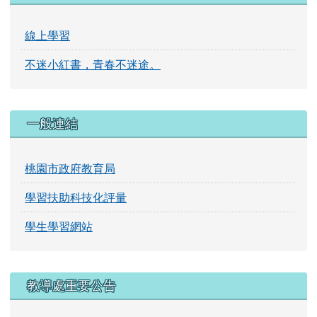
線上學習
不迷小紅書，青春不迷途。
一般連結
桃園市政府教育局
學習扶助科技化評量
學生學習網站
右邊區域內容
教導處重要公告