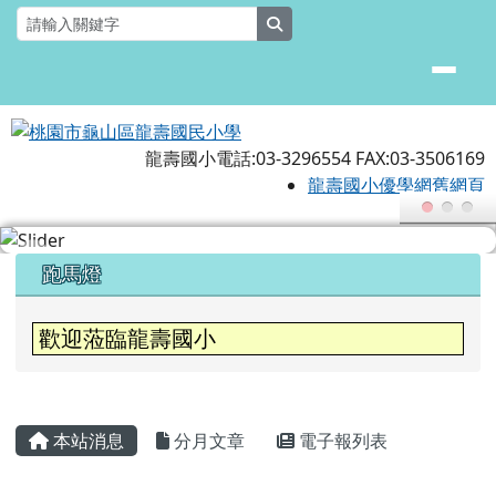
桃園市龜山區龍壽國民小學
跳至主內容區
search
龍壽國小電話:03-3296554 FAX:03-3506169
龍壽國小優學網舊網頁
頁尾區域
上中區域內容
跑馬燈
歡迎蒞臨龍壽國小
主內容區域
本站消息
分月文章
電子報列表