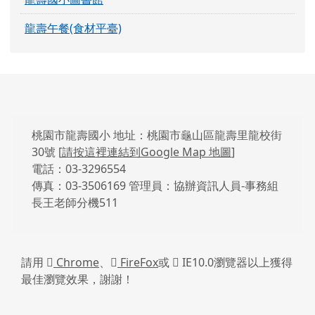
龍壽午餐(食材平臺)
頁尾區域內容
桃園市龍壽國小 地址：桃園市龜山區龍壽里龍校街
30號 [
請按這裡連結到Google Map 地圖
]
電話：03-3296554
傳真：03-3506169 管理員：協辦資訊人員-事務組
長王老師分機511
請用
Chrome
、
FireFox
或
IE10.0瀏覽器以上獲得
最佳瀏覽效果，謝謝！