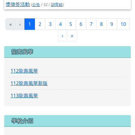
獎徵答活動
(
公告
/ 32 /
訓育組
)
(目前頁次)
«
‹
1
2
3
4
5
6
7
8
9
10
下一頁
最後頁
›
»
左邊區域內容
龍壽風華
112龍壽風華
112龍壽風華新版
113龍壽風華
學校介紹