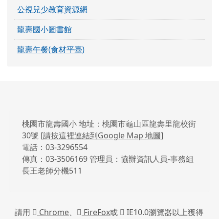
公視兒少教育資源網
龍壽國小圖書館
龍壽午餐(食材平臺)
頁尾區域內容
桃園市龍壽國小 地址：桃園市龜山區龍壽里龍校街
30號 [
請按這裡連結到Google Map 地圖
]
電話：03-3296554
傳真：03-3506169 管理員：協辦資訊人員-事務組
長王老師分機511
請用
Chrome
、
FireFox
或
IE10.0瀏覽器以上獲得