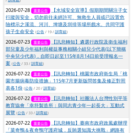
2026-07-28
【水域安全宣導】假期期間關注子女
重要公告
行蹤與安全，切勿前往未經許可、無救生人員或已設置危
險標示之溪流、河川、埤塘及圳排等場所戲水。共同守護
孩子生命安全
(
公告
/ 19 /
訓育組
)
2026-07-23
【訊息轉知】遴選行政院及衛生福利
重要公告
部兒童及少年福利與權益事務相關小組兒少代表(以下簡稱
中央兒少代表)，自即日起至115年8月14日前受理報名一
案
(
公告
/ 33 /
訓育組
)
2026-07-22
【訊息轉知】桃園市政府衛生局「桃
重要公告
園市腸病毒防疫措施」115年7月更新版問答集及修正對照
表各1份
(
公告
/ 20 /
訓育組
)
2026-07-22
【訊息轉知】社團法人台灣性別平等
重要公告
教育協會「幸符製造所：與同志青少年一起長大」互動式
展覽
(
公告
/ 33 /
訓育組
)
2026-07-22
【訊息轉知】臺南市政府政風處辦理
重要公告
「菜奇鴨＆夜奇鴨守護府城．反賄選知識大挑戰」網路有