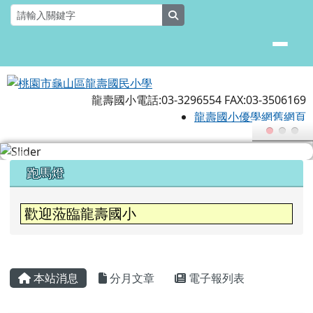
桃園市龜山區龍壽國民小學
跳至主內容區
search
龍壽國小電話:03-3296554 FAX:03-3506169
龍壽國小優學網舊網頁
頁尾區域
上中區域內容
跑馬燈
歡迎蒞臨龍壽國小
主內容區域
本站消息
分月文章
電子報列表