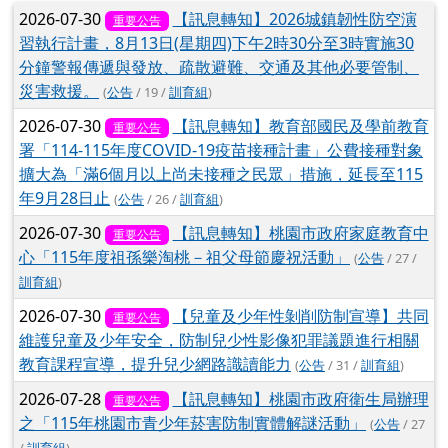
文章列表
2026-07-30
【訊息轉知】2026城鎮韌性防空演
重要公告
習執行計畫，8月13日(星期四)下午2時30分至3時實施30
分鐘警報傳遞與發放、疏散避難、交通及其他必要管制、
災害救援。
(
公告
/ 19 /
訓育組
)
2026-07-30
【訊息轉知】教育部國民及學前教育
重要公告
署「114-115年度COVID-19疫苗接種計畫」公費接種對象
擴大為「滿6個月以上尚未接種之民眾」措施，延長至115
年9月28日止
(
公告
/ 26 /
訓育組
)
2026-07-30
【訊息轉知】桃園市政府家庭教育中
重要公告
心「115年度祖孫樂淘桃－祖父母節慶祝活動」
(
公告
/ 27 /
訓育組
)
2026-07-30
【兒童及少年性剝削防制宣導】共同
重要公告
維護兒童及少年安全，防制兒少性影像犯罪議題進行相關
教育課程宣導，提升兒少網路識讀能力
(
公告
/ 31 /
訓育組
)
2026-07-28
【訊息轉知】桃園市政府衛生局辦理
重要公告
之「115年桃園市青少年菸害防制實體解謎活動」
(
公告
/ 27
/
訓育組
)