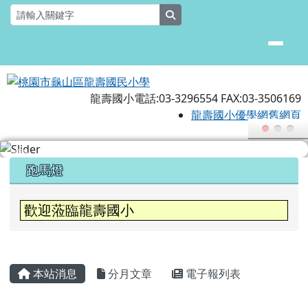
桃園市龜山區龍壽國民小學
跳至主內容區
search
龍壽國小電話:03-3296554 FAX:03-3506169
龍壽國小優學網舊網頁
頁尾區域
上中區域內容
跑馬燈
歡迎蒞臨龍壽國小
主內容區域
本站消息
分月文章
電子報列表