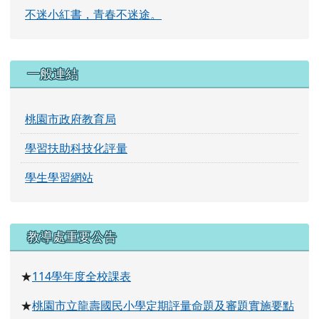
不迷小紅書，青春不迷途。
一般連結
桃園市政府教育局
學習扶助科技化評量
學生學習網站
右邊區域內容
教導處重要公告
114
學年度全校課表
★
桃園市立龍壽國民小學定期評量命題及審題實施要點
★