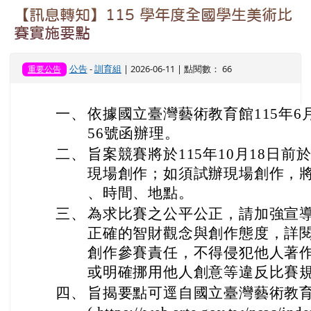
【訊息轉知】115 學年度全國學生美術比
賽實施要點
公告
-
訓育組
| 2026-06-11 | 點閱數： 66
重要公告
一、
依據國立臺灣藝術教育館115年6月1
56號函辦理。
二、
旨案競賽將於115年10月18日
現場創作；如須試辦現場創作，
、時間、地點。
三、
為求比賽之公平公正，請加強宣
正確的智財觀念與創作態度，詳
創作參賽責任，不得侵犯他人著
或明確挪用他人創意等違反比賽
四、
旨揭要點可逕自國立臺灣藝術教