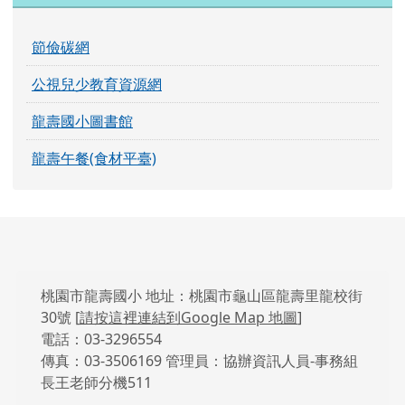
節儉碳網
公視兒少教育資源網
龍壽國小圖書館
龍壽午餐(食材平臺)
頁尾區域內容
桃園市龍壽國小 地址：桃園市龜山區龍壽里龍校街
30號 [
請按這裡連結到Google Map 地圖
]
電話：03-3296554
傳真：03-3506169 管理員：協辦資訊人員-事務組
長王老師分機511