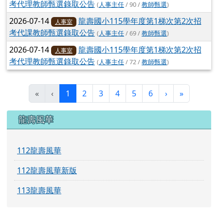
考代理教師甄選錄取公告
(
人事主任
/ 90 /
教師甄選
)
2026-07-14
龍壽國小115學年度第1梯次第2次招
人事室
考代課教師甄選錄取公告
(
人事主任
/ 69 /
教師甄選
)
2026-07-14
龍壽國小115學年度第1梯次第2次招
人事室
考代理教師甄選錄取公告
(
人事主任
/ 72 /
教師甄選
)
(目前頁次)
下一頁
最後頁
«
‹
1
2
3
4
5
6
›
»
左邊區域內容
龍壽風華
112龍壽風華
112龍壽風華新版
113龍壽風華