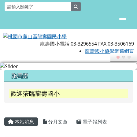
桃園市龜山區龍壽國民小學
跳至主內容區
search
龍壽國小電話:03-3296554 FAX:03-3506169
龍壽國小優學網舊網頁
頁尾區域
上中區域內容
跑馬燈
歡迎蒞臨龍壽國小
本校115學年為空間充裕學校，1-6年級設
主內容區域
本站消息
分月文章
電子報列表