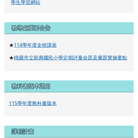
學生學習網站
右邊區域內容
教導處重要公告
114
學年度全校課表
★
桃園市立龍壽國民小學定期評量命題及審題實施要點
★
教科書版本選用
115學年度教科書版本
課程計畫