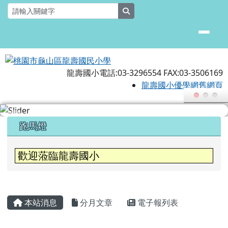
桃園市龜山區龍壽國民小學
跳至主內容區
search
龍壽國小電話:03-3296554 FAX:03-3506169
龍壽國小優學網舊網頁
頁尾區域
上中區域內容
跑馬燈
歡迎蒞臨龍壽國小
本校115學年為空間充裕學校，1-6年級設
主內容區域
本站消息
分月文章
電子報列表