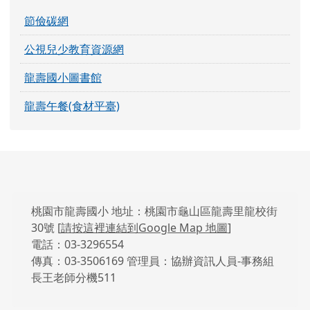
節儉碳網
公視兒少教育資源網
龍壽國小圖書館
龍壽午餐(食材平臺)
頁尾區域內容
桃園市龍壽國小 地址：桃園市龜山區龍壽里龍校街
30號 [
請按這裡連結到Google Map 地圖
]
電話：03-3296554
傳真：03-3506169 管理員：協辦資訊人員-事務組
長王老師分機511