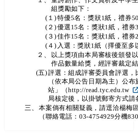
(２)
徵稿時間：自114年4月1至
教師統一將參賽作品上傳至
（http://read.tyc.edu.tw
(三)
參賽資格：每類別每人限參賽
主題投稿），不接受以共同創
師統一收齊後，將貴校學生投
案後由承辦老師傳送文字檔案
(四)
錄取名額及獎勵：
１、
童詩創作、作文賞析及中學生
組獎勵如下：
(１)
特優5名：獎狀1紙，禮券5
(２)
優選15名：獎狀1紙，禮券3
(３)
佳作15名：獎狀1紙，禮券2
(４)
入選：獎狀1紙（擇優至多
２、
以上獎項由本局審核後頒發
作品數量給獎，經評審裁定