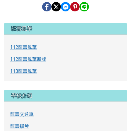
(五)
評選：組成評審委員會評選，
（依本局公告日期為主）公布
站」（http://read.tyc.edu.tw
局核定後，以掛號郵寄方式請
三、
本案倘有相關疑義，請逕洽楊梅
（聯絡電話：03-4754929分機83
左邊區域內容
龍壽風華
112龍壽風華
112龍壽風華新版