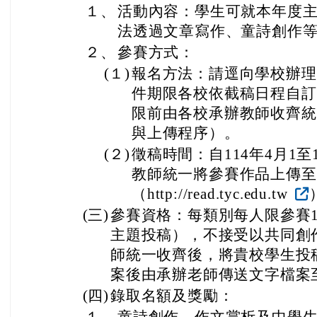
(一)
徵選類別及參賽組別：
１、
童詩創作：國小組（小學1至
２、
作文賞析：
(１)
低年級組（小學1至2年級
(２)
中年級組（小學3至4年級
(３)
高年級組（小學5至6年級
３、
中學生作文：國中1至3年級
(二)
活動內容與參賽方式：
１、
活動內容：學生可就本年度
法透過文章寫作、童詩創作
２、
參賽方式：
(１)
報名方法：請逕向學校辦理
件期限各校依截稿日程自訂
限前由各校承辦教師收齊統
與上傳程序）。