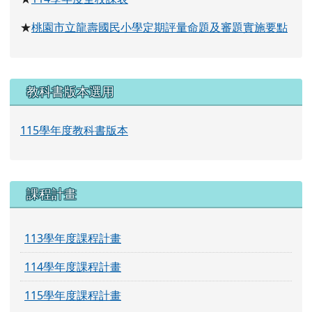
桃園市政府教育局
學習扶助科技化評量
學生學習網站
右邊區域內容
教導處重要公告
114
學年度全校課表
★
桃園市立龍壽國民小學定期評量命題及審題實施要點
★
教科書版本選用
115學年度教科書版本