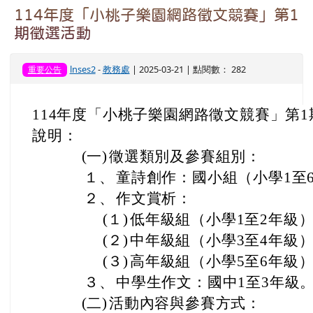
頁尾區域
上中區域內容
跑馬燈
歡迎蒞臨龍壽國小
本校115學年為空間充裕學校，1-6年級設
主內容區域
本站消息
分月文章
電子報列表
114年度「小桃子樂園網路徵文競賽」第1
期徵選活動
lnses2
-
教務處
| 2025-03-21 | 點閱數： 282
重要公告
114年度「小桃子樂園網路徵文競賽」第
說明：