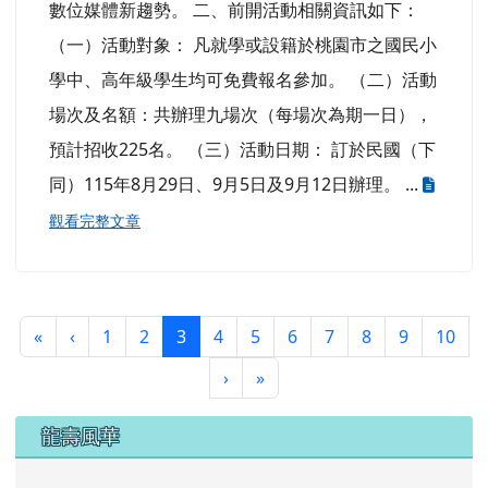
（一）活動對象： 凡就學或設籍於桃園市之國民小
學中、高年級學生均可免費報名參加。 （二）活動
場次及名額：共辦理九場次（每場次為期一日），
預計招收225名。 （三）活動日期： 訂於民國（下
同）115年8月29日、9月5日及9月12日辦理。 ...
觀看完整文章
第一頁
上一頁
(目前頁次)
«
‹
1
2
3
4
5
6
7
8
9
10
下一頁
最後頁
›
»
左邊區域內容
龍壽風華
112龍壽風華