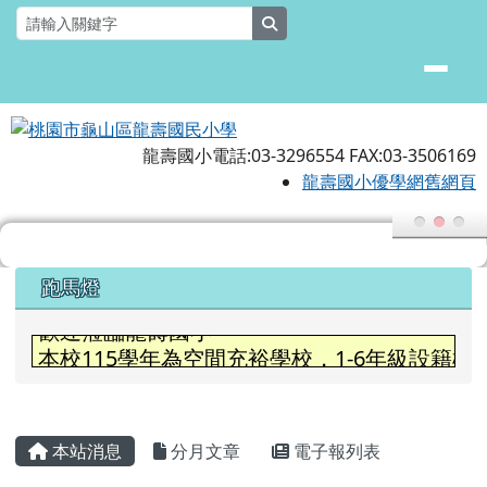
桃園市龜山區龍壽國民小學
跳至主內容區
search
龍壽國小電話:03-3296554 FAX:03-3506169
龍壽國小優學網舊網頁
頁尾區域
上中區域內容
跑馬燈
歡迎蒞臨龍壽國小
本校115學年為空間充裕學校，1-6年級設
主內容區域
本站消息
分月文章
電子報列表