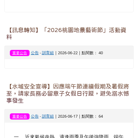
事發生
公告
-
訓育組
| 2026-06-17 | 點閱數： 64
重要公告
一、 近來氣候炎熱、適逢雨季及午後強降雨，端午
連假、畢業季至暑假期間為水域事故高峰期，全校
師生切勿輕忽任何潛在危險。 (一) 選擇安全地點：
至符合標準且設有合格救生員之游泳池或合法水域
戲水，絕不前往野溪、河川、水圳、埤塘及公告危
險水域。 (二) 注意環境天候：隨時留意天氣變化，
如遇豪雨、颱風或水流異常，應立即停止活動。
(三) 結伴同行互助：戲水或從事水域活動必須結
伴，隨時留意同伴狀況，並務必事先告知家長活動
地點及時間。...
觀看完整文章