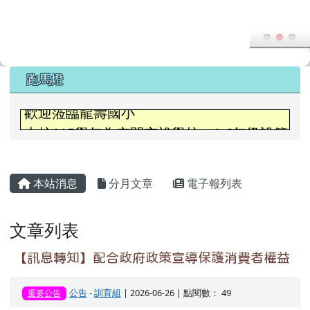
文章列表
【訊息轉知】配合政府政策宣導保護消費者權益
公告
-
訓育組
| 2026-06-26 | 點閱數： 49
重要公告
【訊息轉知】國立體育大學115年暑假期間辦理
「2026暑假柔道小將體驗營」、「2026暑假足
球運動營」及、「2026暑假排球小勇士體驗
營」「2026暑假匹克球體驗營」、「2026暑假
特殊需求學生運動發展潛能營 報名表單」活動
公告
-
教務處
| 2026-06-26 | 點閱數： 53
一、 旨揭活動提供柔道、足球、排球、匹克球等專