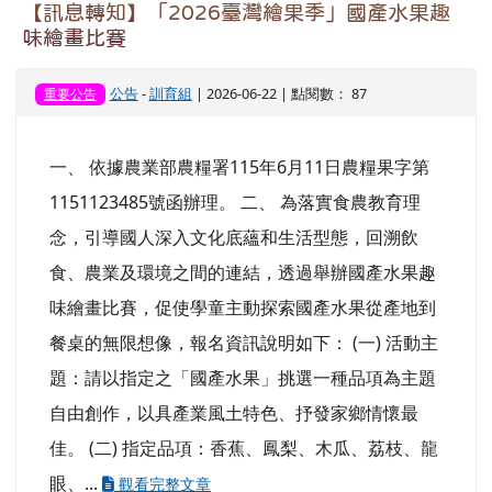
題：請以指定之「國產水果」挑選一種品項為主題
自由創作，以具產業風土特色、抒發家鄉情懷最
佳。 (二) 指定品項：香蕉、鳳梨、木瓜、荔枝、龍
眼、...
觀看完整文章
【訊息轉知】「2026桃園地景藝術節」活動資
料
公告
-
訓育組
| 2026-06-22 | 點閱數： 40
重要公告
【水域安全宣導】因應端午節連續假期及暑假將
至，請家長務必留意子女假日行蹤，避免溺水憾