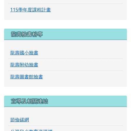
宣導及相關連結
節儉碳網
公視兒少教育資源網
龍壽國小圖書館
龍壽午餐(食材平臺)
頁尾區域內容
桃園市龍壽國小 地址：桃園市龜山區龍壽里龍校街
30號 [
請按這裡連結到Google Map 地圖
]
電話：03-3296554
傳真：03-3506169 管理員：協辦資訊人員-事務組