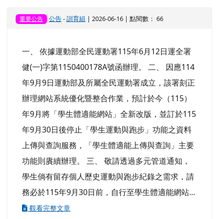
功能則賡續辦理。 三、 敬請透過多元管道通知，
學生倘有留存個人歷史運動與跑步紀錄之需求，請
務必於115年9月30日前，自行至學生體適能網站...
觀看完整文章
【訊息轉知】「腸病毒知識通 輕鬆帶走桃園
幣！」
公告
-
訓育組
| 2026-06-16 | 點閱數： 64
重要公告
一、 依據本府衛生局115年6月10日桃衛疾字第
1150053019號函辦理。 二、 為加強民眾對腸病毒
防治知能，降低社區傳播風險，本府衛生局於桃園