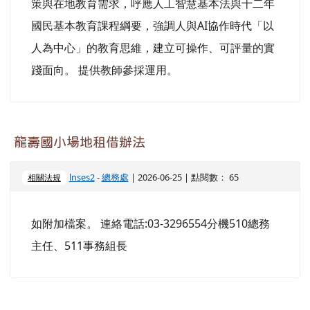
如附加檔案。 連絡電話:03-3296554分機510總務
主任、511事務組長
【訊息轉知】「2026臺灣繪果季」國產水果趣
味繪畫比賽
公告
-
訓育組
| 2026-06-22 | 點閱數： 87
重要公告
一、 依據農業部農糧署115年6月11日農糧果字第
1151123485號函辦理。 二、 為落實食農教育理
念，引導國人深入文化底蘊和生活型態，回溯飲
食、農業及環境之間的連結，透過舉辦國產水果趣
味繪畫比賽，促使學童主動探索國產水果從產地到
餐桌的無限想像，報名資訊說明如下： (一) 活動主