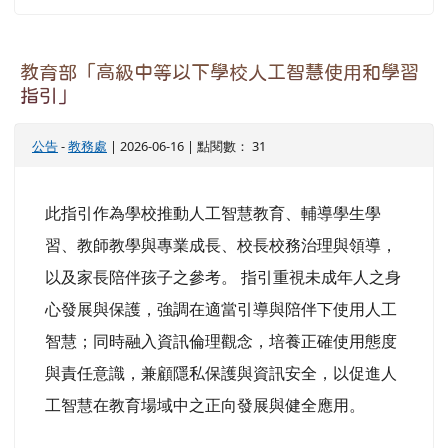
智慧；同時融入資訊倫理觀念，培養正確使用態度
與責任意識，兼顧隱私保護與資訊安全，以促進人
工智慧在教育場域中之正向發展與健全應用。
第一頁
上一頁
(目前頁次)
«
‹
1
2
3
4
5
6
7
8
9
10
下一頁
最後頁
›
»
左邊區域內容
龍壽風華
112龍壽風華
112龍壽風華新版
113龍壽風華