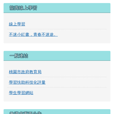
學習扶助科技化評量
學生學習網站
右邊區域內容
教導處重要公告
114
學年度全校課表
★
桃園市立龍壽國民小學定期評量命題及審題實施要點
★
教科書版本選用
115學年度教科書版本